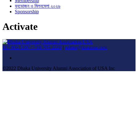
Membership
বনভোজন ও মিলনমেলা ২০২৬
Sponsorship
Activate
917-602-5397 : 718-705-2228
|
admin@duaausa.com
©2022 Dhaka University Alumni Association of USA Inc