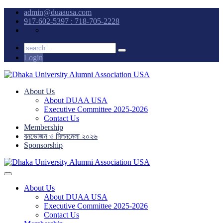
admin@duaausa.com
917-602-5397 : 718-705-2228
Login
About Us
About DUAA USA
Executive Committee 2025-2026
Contact Us
Membership
বনভোজন ও মিলনমেলা ২০২৬
Sponsorship
About Us
About DUAA USA
Executive Committee 2025-2026
Contact Us