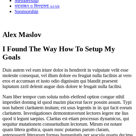
Membership
বনভোজন ও মিলনমেলা ২০২৬
Sponsorship
Alex Maslov
I Found The Way How To Setup My
Goals
Duis autem vel eum iriure dolor in hendrerit in vulputate velit esse
molestie consequat, vel illum dolore eu feugiat nulla facilisis at vero
eros et accumsan et iusto odio dignissim qui blandit praesent
luptatum zzril delenit augue duis dolore te feugait nulla facilisi.
Nam liber tempor cum soluta nobis eleifend option congue nihil
imperdiet doming id quod mazim placerat facer possim assum. Typi
non habent claritatem insitam; est usus legentis in iis qui facit eorum
claritatem. Investigationes demonstraverunt lectores legere me lius
quod ii legunt saepius. Claritas est etiam processus dynamicus, qui
sequitur mutationem consuetudium lectorum. Mirum est notare
quam littera gothica, quam nunc putamus parum claram,
anteposuerit litterarum formas humanitatis per seacula quarta decima