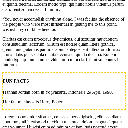
et quinta decima. Eodem modo typi, qui nunc nobis videntur parum
clari, fiant sollemnes in futurum.
“You never accomplish anything alone, I was feeling the absence of
the people who were most influential in getting me to this point.
wished they could be here too. ”
Claritas est etiam processus dynamicus, qui sequitur mutationem
consuetudium lectorum. Mirum est notare quam littera gothica,
quam nunc putamus parum claram, anteposuerit litterarum formas
humanitatis per seacula quarta decima et quinta decima. Eodem
modo typi, qui nunc nobis videntur parum clari, fiant sollemnes in
futurum.
FUN FACTS
Hannah Jordan born in Yogyakarta, Indonesia 29 April 1990.
Her favorite book is Harry Potter!
Lorem ipsum dolor sit amet, consectetuer adipiscing elit, sed diam
nonummy nibh euismod tincidunt ut laoreet dolore magna aliquam
erat volutpat. Ut wisi enim ad minim veniam, quis nostrud exerci