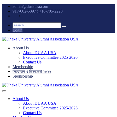
admin@duaausa.com
917-602-5397 : 718-705-2228
Login
About Us
About DUAA USA
Executive Committee 2025-2026
Contact Us
Membership
বনভোজন ও মিলনমেলা ২০২৬
Sponsorship
About Us
About DUAA USA
Executive Committee 2025-2026
Contact Us