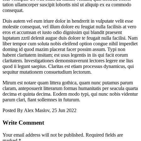
tation ullamcorper suscipit lobortis nisl ut aliquip ex ea commodo
consequat.
Duis autem vel eum iriure dolor in hendrerit in vulputate velit esse
molestie consequat, vel illum dolore eu feugiat nulla facilisis at vero
eros et accumsan et iusto odio dignissim qui blandit praesent
luptatum zzril delenit augue duis dolore te feugait nulla facilisi. Nam
liber tempor cum soluta nobis eleifend option congue nihil imperdiet
doming id quod mazim placerat facer possim assum. Typi non
habent claritatem insitam; est usus legentis in iis qui facit eorum
claritatem. Investigationes demonstraverunt lectores legere me lius
quod ii legunt saepius. Claritas est etiam processus dynamicus, qui
sequitur mutationem consuetudium lectorum.
Mirum est notare quam littera gothica, quam nunc putamus parum
claram, anteposuerit litterarum formas humanitatis per seacula quarta
decima et quinta decima. Eodem modo typi, qui nunc nobis videntur
parum clari, fiant sollemnes in futurum.
Posted By
Alex Maslov
, 25 Jun 2022
Write Comment
Your email address will not be published.
Required fields are
marked
*