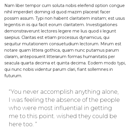
Nam liber tempor cum soluta nobis eleifend option congue
nihil imperdiet doming id quod mazim placerat facer
possim assum. Typi non habent claritatem insitam; est usus
legentis in iis qui facit eorum claritatem. Investigationes
demonstraverunt lectores legere me lius quod ii legunt
saepius. Claritas est etiam processus dynamicus, qui
sequitur mutationem consuetudium lectorum. Mirum est
notare quam littera gothica, quam nunc putamus parum
claram, anteposuerit litterarum formas humanitatis per
seacula quarta decima et quinta decima. Eodem modo typi,
qui nunc nobis videntur parum clari, fiant sollemnes in
futurum.
“You never accomplish anything alone,
I was feeling the absence of the people
who were most influential in getting
me to this point. wished they could be
here too. ”