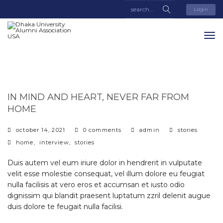
Login
IN MIND AND HEART, NEVER FAR FROM
HOME
categories
october 14, 2021
0 comments
admin
stories
tags
home
,
interview
,
stories
Duis autem vel eum iriure dolor in hendrerit in vulputate
velit esse molestie consequat, vel illum dolore eu feugiat
nulla facilisis at vero eros et accumsan et iusto odio
dignissim qui blandit praesent luptatum zzril delenit augue
duis dolore te feugait nulla facilisi.