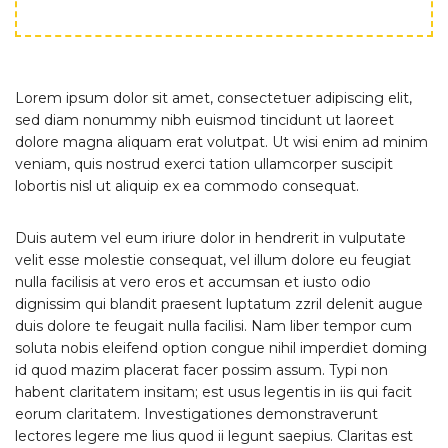
Lorem ipsum dolor sit amet, consectetuer adipiscing elit,
sed diam nonummy nibh euismod tincidunt ut laoreet
dolore magna aliquam erat volutpat. Ut wisi enim ad minim
veniam, quis nostrud exerci tation ullamcorper suscipit
lobortis nisl ut aliquip ex ea commodo consequat.
Duis autem vel eum iriure dolor in hendrerit in vulputate
velit esse molestie consequat, vel illum dolore eu feugiat
nulla facilisis at vero eros et accumsan et iusto odio
dignissim qui blandit praesent luptatum zzril delenit augue
duis dolore te feugait nulla facilisi. Nam liber tempor cum
soluta nobis eleifend option congue nihil imperdiet doming
id quod mazim placerat facer possim assum. Typi non
habent claritatem insitam; est usus legentis in iis qui facit
eorum claritatem. Investigationes demonstraverunt
lectores legere me lius quod ii legunt saepius. Claritas est